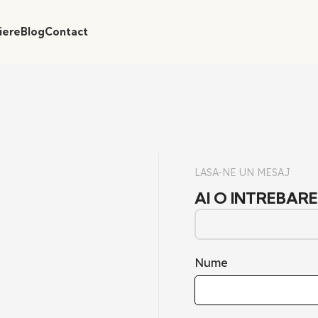
iere
Blog
Contact
LASA-NE UN MESAJ
AI O INTREBARE
Nume