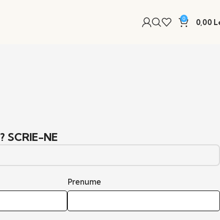
0
0,00
L
? SCRIE-NE
Prenume