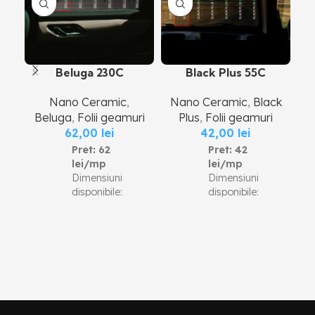
Beluga 230C
Black Plus 55C
Nano Ceramic
,
Nano Ceramic
,
Black
N
Beluga
,
Folii geamuri
Plus
,
Folii geamuri
62,00
lei
42,00
lei
Pret: 62
Pret: 42
lei/mp
lei/mp
Dimensiuni
Dimensiuni
disponibile:
disponibile:
Latimi rola:
Latimi rola:
0,51 m, 0,76
0,51 m, 0,76
m, 1,01 m,
m, 1,01 m,
1.52 m
1.52m
Lungime rola:
Lungime rola:
30 m Pentru
30 m Pentru
achizitia unei
achizitia unei
role intregi
role intregi