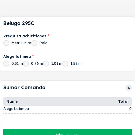
Beluga 295C
Vreau sa achizitionez
*
Metru liniar
Rola
Alege latimea
*
0.51 m
0.76 m
1.01 m
1.52 m
Sumar Comanda
Name
Total
Alege Latimea
0
Adauga in cos