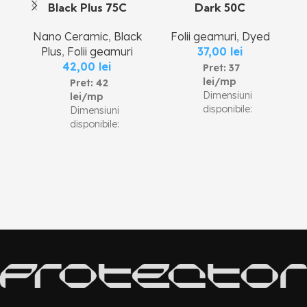
Black Plus 75C
Dark 50C
Nano Ceramic
,
Black
Folii geamuri
,
Dyed
Plus
,
Folii geamuri
37,00
lei
42,00
lei
Pret: 37
lei/mp
Pret: 42
Dimensiuni
lei/mp
disponibile:
Dimensiuni
Latime rola:
disponibile:
1.52m
Latimi rola:
Lungime rola:
0,51 m, 0,76
30 m Pentru
m, 1,01 m,
achizitia unei
1.52m
role intregi
Lungime rola:
(30 m), pretul
30 m Pentru
este de 22
achizitia unei
lei/mp.
role intregi
Suprafata
(30 m), pretul
totala/rola:
este de 27
46.36 mp
lei/mp.
GARANTIE 8
GARANTIE
ANI
8-12 ANI