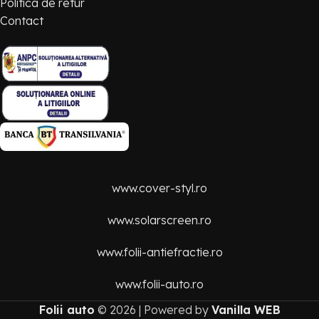
Politica de retur
Adauga in cos
Alege
0
Contact
Latimea
Adauga in cos
www.cover-styl.ro
www.solarscreen.ro
www.folii-antiefractie.ro
www.folii-auto.ro
Folii auto
©
2026 | Powered by
Vanilla WEB