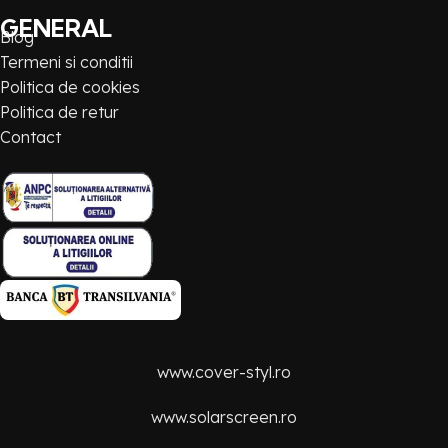
GENERAL
Blog
Termeni si conditii
Politica de cookies
Politica de retur
Contact
www.cover-styl.ro
www.solarscreen.ro