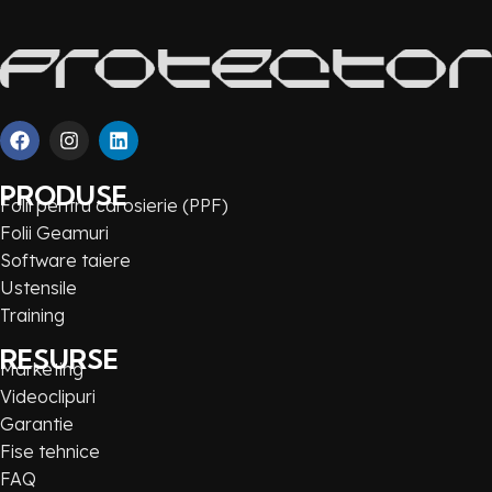
PRODUSE
Folii pentru carosierie (PPF)
Folii Geamuri
Software taiere
Ustensile
Training
RESURSE
Marketing
Videoclipuri
Garantie
Fise tehnice
FAQ